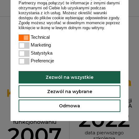
Partnerzy mogą połączyć te informacje z innymi danymi
otrzymanymi od Ciebie lub uzyskanymi podczas
korzystania z ich usług. Możesz określić warunki
dostępu do plików cookie wybierając odpowiednie zgody.
Zgodę możesz wycofać w dowolnym momencie poprzez
kliknięcie w ikonę w lewym dolnym rogu witryny.
Technical
Technical
Marketing
Marketing
Statystyka
Statystyka
Preferencje
Preferencje
Zezwól na wszystkie
Punkt
Szkolenia
Konsultacyjny
Centrum
Zezwól na wybrane
Doskonalenia
Nauczycieli Fundacji
Zajęcia dla dzieci,
CZAS DZIECIŃSTWA
Odmowa
które mają
2022
problemy w
codziennym
funkcjonowaniu
2007
data pierwszego
szkolenia