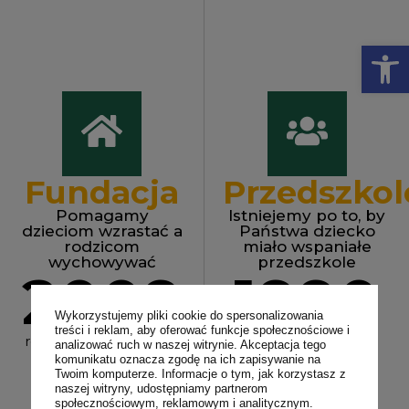
Op
Fundacja
Przedszkol
Pomagamy
Istniejemy po to, by
dzieciom wzrastać a
Państwa dziecko
rodzicom
miało wspaniałe
wychowywać
przedszkole
2009
1990
Wykorzystujemy pliki cookie do spersonalizowania
treści i reklam, aby oferować funkcje społecznościowe i
rok powstania fundacji
rok powstania
analizować ruch w naszej witrynie. Akceptacja tego
przedszkola
komunikatu oznacza zgodę na ich zapisywanie na
Twoim komputerze. Informacje o tym, jak korzystasz z
naszej witryny, udostępniamy partnerom
społecznościowym, reklamowym i analitycznym.