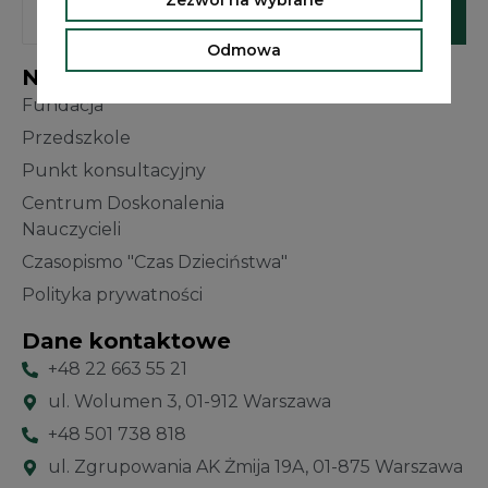
Odmowa
Nawigacja
Fundacja
Przedszkole
Punkt konsultacyjny
Centrum Doskonalenia
Nauczycieli
Czasopismo "Czas Dzieciństwa"
Polityka prywatności
Dane kontaktowe
+48 22 663 55 21
ul. Wolumen 3, 01-912 Warszawa
+48 501 738 818
ul. Zgrupowania AK Żmija 19A, 01-875 Warszawa