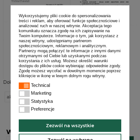
Wykorzystujemy pliki cookie do spersonalizowania
treści i reklam, aby oferować funkcje społecznościowe i
analizować ruch w naszej witrynie. Akceptacja tego
komunikatu oznacza zgodę na ich zapisywanie na
Twoim komputerze. Informacje o tym, jak korzystasz z
naszej witryny, udostępniamy partnerom
społecznościowym, reklamowym i analitycznym.
Partnerzy mogą połączyć te informacje z innymi danymi
otrzymanymi od Ciebie lub uzyskanymi podczas
korzystania z ich usług. Możesz określić warunki
dostępu do plików cookie wybierając odpowiednie zgody.
Zgodę możesz wycofać w dowolnym momencie poprzez
kliknięcie w ikonę w lewym dolnym rogu witryny.
Dokument akredytacji można pobrać
tutaj
(PDF).
Technical
Technical
Marketing
Marketing
akredytacja
Centrum Doskonalenia Nauczycieli
Statystyka
Statystyka
Preferencje
Preferencje
Zezwól na wszystkie
Wyszukaj frazę
Zezwól na wybrane