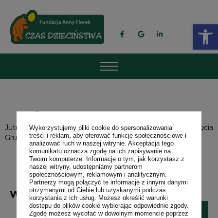
Op
Grupa przygotowawcza
Jutro zapraszamy na pierwsze w tym roku szkolnym zajęcia
Wykorzystujemy pliki cookie do spersonalizowania
treści i reklam, aby oferować funkcje społecznościowe i
Grupy Przygotowawczej. Więcej informacji
tutaj
.
analizować ruch w naszej witrynie. Akceptacja tego
komunikatu oznacza zgodę na ich zapisywanie na
Twoim komputerze. Informacje o tym, jak korzystasz z
naszej witryny, udostępniamy partnerom
społecznościowym, reklamowym i analitycznym.
Partnerzy mogą połączyć te informacje z innymi danymi
otrzymanymi od Ciebie lub uzyskanymi podczas
Wyszukaj frazę
korzystania z ich usług. Możesz określić warunki
dostępu do plików cookie wybierając odpowiednie zgody.
Zgodę możesz wycofać w dowolnym momencie poprzez