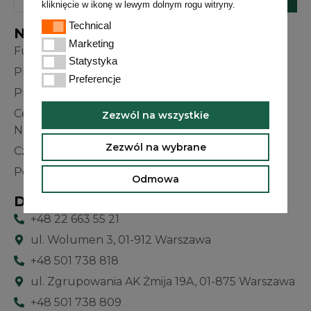
kliknięcie w ikonę w lewym dolnym rogu witryny.
Technical
Technical
Nawigacja
Marketing
Marketing
Fundacja
Statystyka
Statystyka
Przedszkole
Preferencje
Preferencje
Punkt konsultacyjny
Centrum Doskonalenia
Zezwól na wszystkie
Nauczycieli
Zezwól na wybrane
Czasopismo "Czas Dzieciństwa"
Polityka prywatności
Odmowa
Dane kontaktowe
+48 22 663 55 21
ul. Wolumen 3, 01-912 Warszawa
+48 501 738 818
ul. Zgrupowania AK Żmija 19A, 01-875 Warszawa
+48 501 738 809